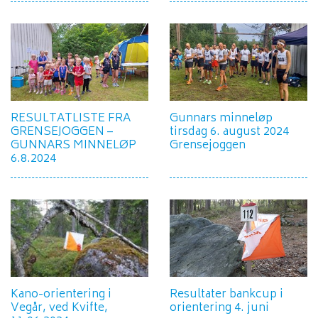
RESULTATLISTE FRA
Gunnars minneløp
GRENSEJOGGEN –
tirsdag 6. august 2024
GUNNARS MINNELØP
Grensejoggen
6.8.2024
Kano-orientering i
Resultater bankcup i
Vegår, ved Kvifte,
orientering 4. juni