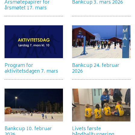
Årsmøtepapirer for
Bankcup 3. mars 2026
årsmøtet 17. mars
Program for
Bankcup 24. februar
aktivitetsdagen 7. mars
2026
Bankcup 10. februar
Livets første
2026
håndballturnering