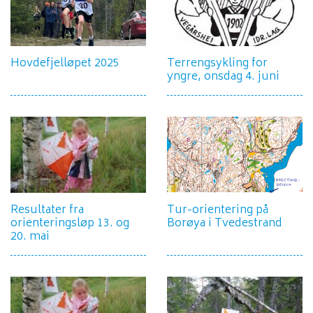
Hovdefjelløpet 2025
Terrengsykling for
yngre, onsdag 4. juni
Resultater fra
Tur-orientering på
orienteringsløp 13. og
Borøya i Tvedestrand
20. mai