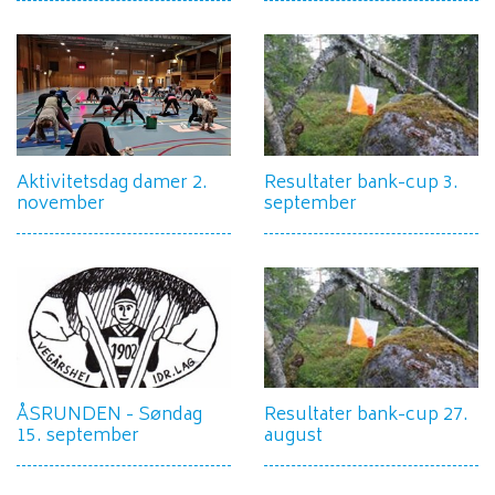
Aktivitetsdag damer 2.
Resultater bank-cup 3.
november
september
ÅSRUNDEN - Søndag
Resultater bank-cup 27.
15. september
august