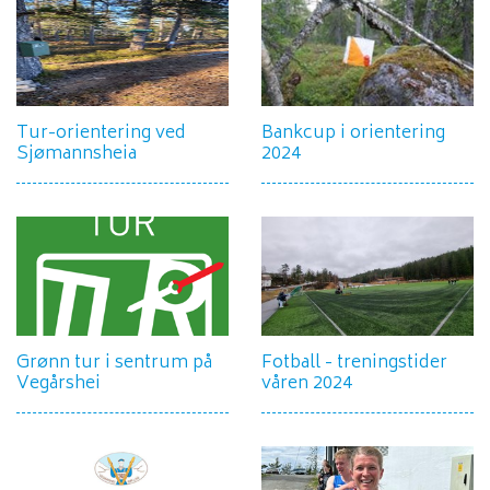
Tur-orientering ved
Bankcup i orientering
Sjømannsheia
2024
Grønn tur i sentrum på
Fotball - treningstider
Vegårshei
våren 2024