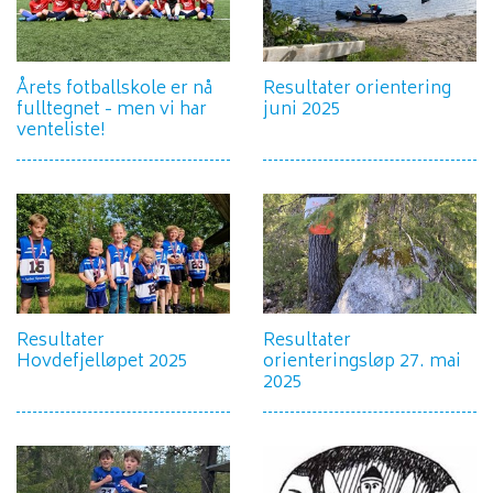
Årets fotballskole er nå
Resultater orientering
fulltegnet - men vi har
juni 2025
venteliste!
Resultater
Resultater
Hovdefjelløpet 2025
orienteringsløp 27. mai
2025