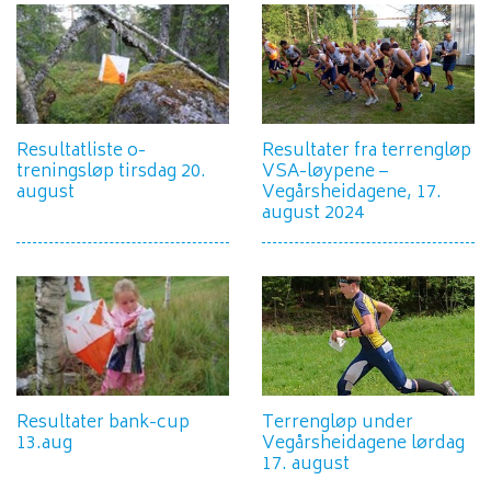
Resultatliste o-
Resultater fra terrengløp
treningsløp tirsdag 20.
VSA-løypene –
august
Vegårsheidagene, 17.
august 2024
Resultater bank-cup
Terrengløp under
13.aug
Vegårsheidagene lørdag
17. august