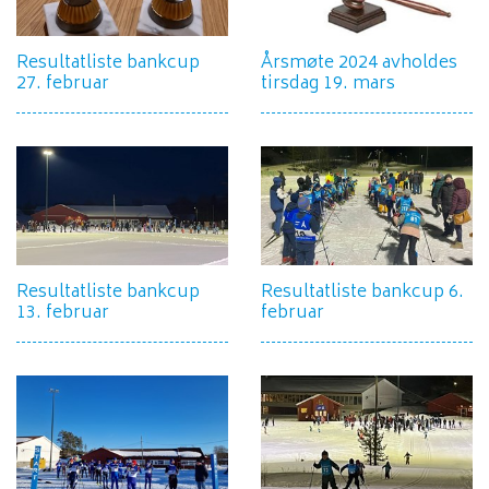
Resultatliste bankcup
Årsmøte 2024 avholdes
27. februar
tirsdag 19. mars
Resultatliste bankcup
Resultatliste bankcup 6.
13. februar
februar