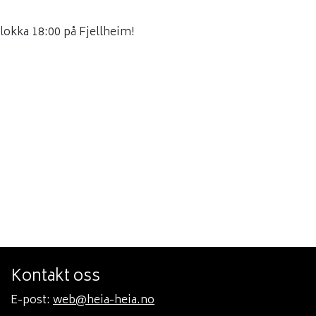
klokka 18:00 på Fjellheim!
Kontakt oss
E-post:
web@heia-heia.no