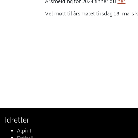
Årsmelding for 2024 finner du
her
.
Vel møtt til årsmøtet tirsdag 18. mars 
Idretter
Alpint