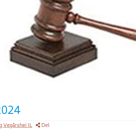
2024
g Vegårshei IL
Del