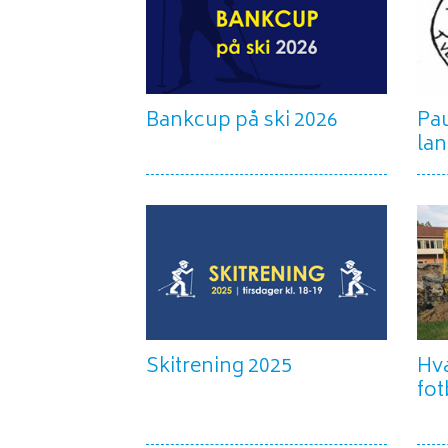
Bankcup på ski 2026
Pau
la
Skitrening 2025
Hva
fot