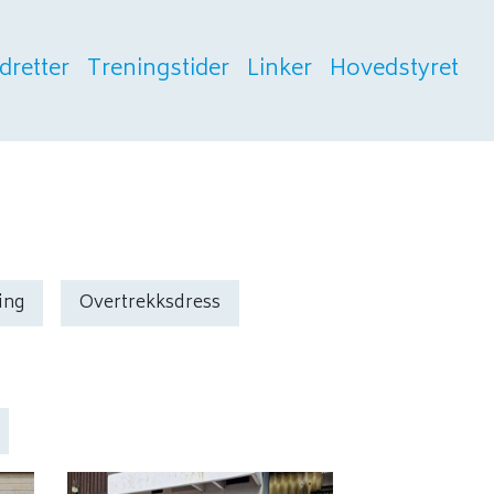
Idretter
Treningstider
Linker
Hovedstyret
ing
Overtrekksdress