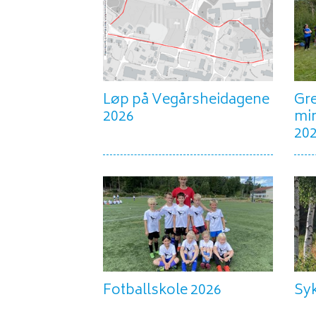
Løp på Vegårsheidagene
Gr
2026
min
20
Fotballskole 2026
Sy