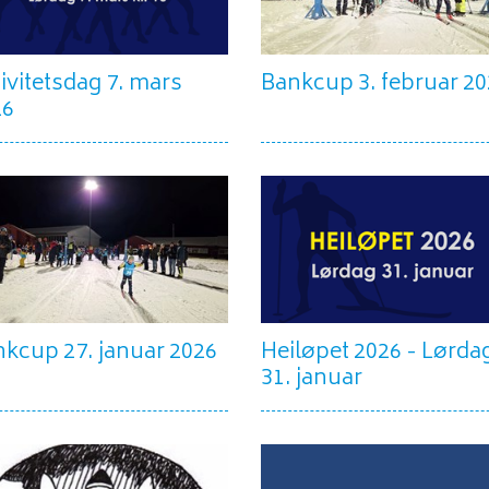
ivitetsdag 7. mars
Bankcup 3. februar 2
26
kcup 27. januar 2026
Heiløpet 2026 - Lørda
31. januar