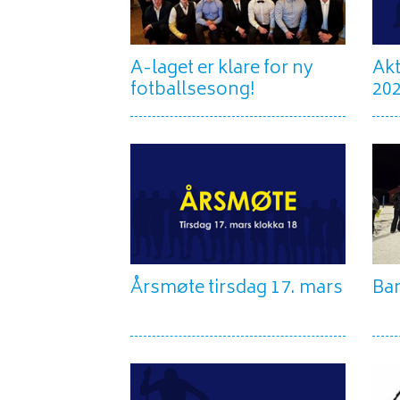
A-laget er klare for ny
Akt
fotballsesong!
20
Årsmøte tirsdag 17. mars
Ban