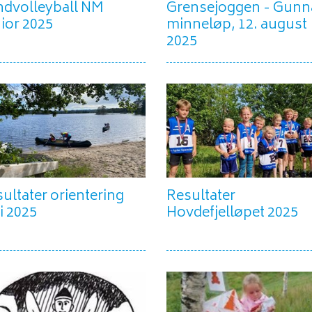
ndvolleyball NM
Grensejoggen - Gunn
ior 2025
minneløp, 12. august
2025
ultater orientering
Resultater
i 2025
Hovdefjelløpet 2025