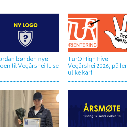
ordan bør den nye
TurO High Five
oen til Vegårshei IL se
Vegårshei 2026, på f
ulike kart