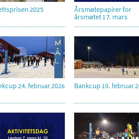
ettsprisen 2025
Årsmøtepapirer for
årsmøtet 17. mars
kcup 24. februar 2026
Bankcup 10. februar 