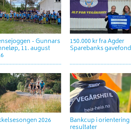
ensejoggen - Gunnars
150.000 kr fra Agder
neløp, 11. august
Sparebanks gavefond
26
kkelsesongen 2026
Bankcup i orientering
resultater