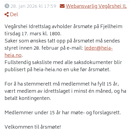
28. jan 2026 kl 17:59
Webansvarlig Vegårshei IL
Del
Vegårshei Idrettslag avholder årsmøte på Fjellheim
tirsdag 17. mars kl. 1800.
Saker som ønskes tatt opp på årsmøtet må sendes
styret innen 28. februar på e-mail:
leder@heia-
heia.no
.
Fullstendig saksliste med alle saksdokumenter blir
publisert på heia-heia.no en uke før årsmøtet.
For å ha stemmerett må medlemmet ha fylt 15 år,
vært medlem av idrettslaget i minst én måned, og ha
betalt kontingenten.
Medlemmer under 15 år har møte- og forslagsrett.
Velkommen til årsmøte!