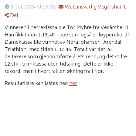
3. feb 2024 kl 19:02
Webansvarlig Vegårshei IL
Del
Vinneren i herreklassa ble Tor Myhre fra Vegårshei IL.
Han fikk tiden 1.13.48 - noe som også er løyperekord!
Dameklassa ble vunnet av Nora Johansen, Arendal
Triathlon, med tiden 1.37.46. Totalt var det 26
deltakere som gjennomførte årets renn, og det stilte
12 stk i trimklassa uten tidtaking. Dette er ikke
rekord, men i hvert fall en økning fra i fjor.
Resultatliste kan lastes ned
her
.