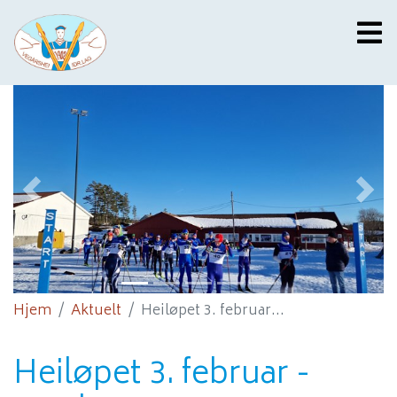
Previous
Next
Hjem
Aktuelt
Heiløpet 3. februar...
Heiløpet 3. februar -