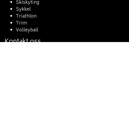
Skiskyting
Sykkel
Triathlon
Trim
Volleyball
Kontakt oss
E-post:
web@heia-heia.no
Vipps-nummer
#103502 Hovedstyret
#103507 Sykkelgruppa
#98243 Langrennsgruppa
#103503 Orienteringsgruppa
#103505 Håndballgruppa
#103508 Fotballgruppa
Grasrotandelen