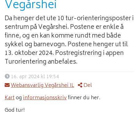
Vegårshei
Da henger det ute 10 tur-orienteringsposter i
sentrum på Vegårshei. Postene er enkle å
finne, og en kan komme rundt med både
sykkel og barnevogn. Postene henger ut til
13. oktober 2024. Postregistrering i appen
Turorientering anbefales.
16. apr 2024 kl 19:54
Webansvarlig Vegårshei IL
Del
Kart
og
informasjonsskriv
finner du her.
God tur!