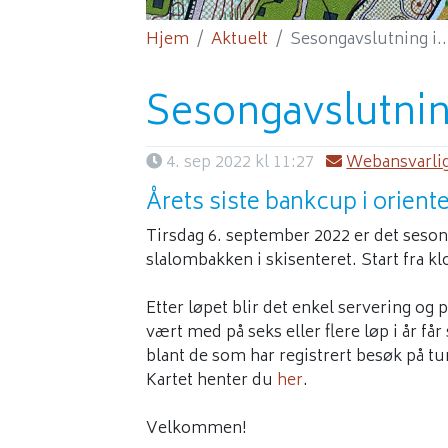
Hjem
Aktuelt
Sesongavslutning i..
Sesongavslutning
4. sep 2022 kl 11:27
Webansvarlig
Årets siste bankcup i orient
Tirsdag 6. september 2022 er det seson
slalombakken i skisenteret. Start fra kl
Etter løpet blir det enkel servering o
vært med på seks eller flere løp i år f
blant de som har registrert besøk på tu
Kartet henter du
her
.
Velkommen!