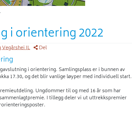
.
 i orientering 2022
 Vegårshei IL
Del
ering
gavslutning i orientering. Samlingsplass er i bunnen av
okka 17.30, og det blir vanlige løyper med individuell start.
g premieutdeling. Ungdommer til og med 16 år som har
år sammenlagtpremie. I tillegg deler vi ut uttrekkspremier
rorienteringsposter.