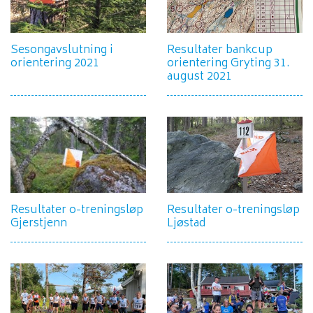
Sesongavslutning i
Resultater bankcup
orientering 2021
orientering Gryting 31.
august 2021
Resultater o-treningsløp
Resultater o-treningsløp
Gjerstjenn
Ljøstad