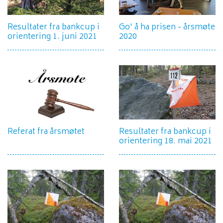
Resultater fra bankcup i
Go' å ha prisen - årsmøte
orientering 1. juni 2021
2020
Referat fra årsmøtet
Resultater fra bankcup i
orientering 18. mai 2021