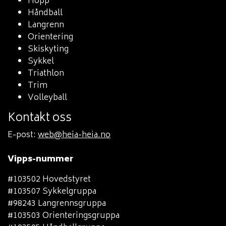
Hopp
Håndball
Langrenn
Orientering
Skiskyting
Sykkel
Triathlon
Trim
Volleyball
Kontakt oss
E-post:
web@heia-heia.no
Vipps-nummer
#103502 Hovedstyret
#103507 Sykkelgruppa
#98243 Langrennsgruppa
#103503 Orienteringsgruppa