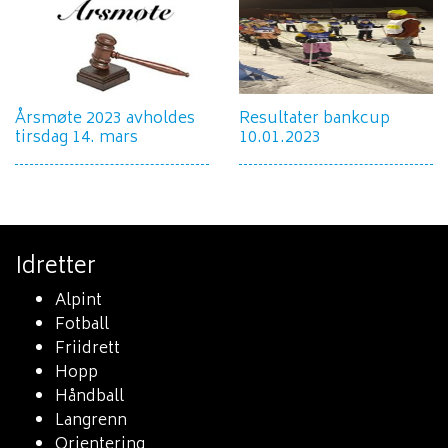
Årsmøte 2023 avholdes
Resultater bankcup
tirsdag 14. mars
10.01.2023
Idretter
Alpint
Fotball
Friidrett
Hopp
Håndball
Langrenn
Orientering