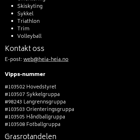
Skiskyting
Sykkel
Triathlon
Trim
Volleyball
Kontakt oss
E-post:
web@heia-heia.no
Vipps-nummer
#103502 Hovedstyret
#103507 Sykkelgruppa
#98243 Langrennsgruppa
#103503 Orienteringsgruppa
#103505 Håndballgruppa
#103508 Fotballgruppa
Grasrotandelen