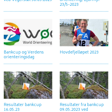
23/5-2023
Bankcup og Verdens
Hovdefjelløpet 2023
orienteringsdag
Resultater bankcup
Resultater fra bankcup
16.05.23
09.05.2023 ved