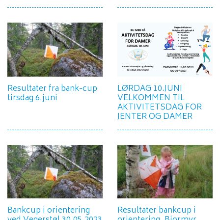
Resultater fra bank-cup
LØRDAG 10.JUNI
tirsdag 6.juni
VELKOMMEN TIL
AKTIVITETSDAG FOR
JENTER OG DAMER
Bankcup i orientering
Resultater bankcup i
ved Vegerstøl 30.05.2023
orientering, Bjormyr