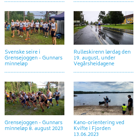
Svenske seire i
Rulleskirenn lørdag den
Grensejoggen - Gunnars
19. august, under
minneløp
Vegårsheidagene
Grensejoggen - Gunnars
Kano-orientering ved
minneløp 8. august 2023
Kvifte i Fjorden
13.06.2023